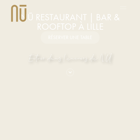
NŪ RESTAURANT | BAR &
ROOFTOP À LILLE
RÉSERVER UNE TABLE
Entrer dans l’univers du NŪ