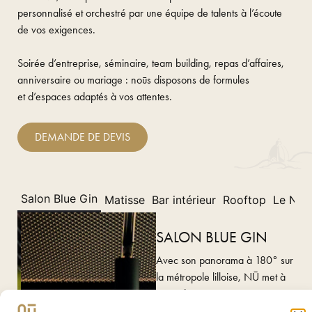
personnalisé
et orchestré par une équipe de talents à l’écoute
de vos exigences.
Soirée d’entreprise, séminaire, team building, repas d’affaires,
anniversaire ou mariage :
noūs disposons de
formules
et d’espaces adaptés
à vos attentes.
DEMANDE DE DEVIS
Salon Blue Gin
Matisse
Bar intérieur
Rooftop
Le NŪ 
SALON BLUE GIN
Avec son panorama à 180° sur
la métropole lilloise, NŪ met à
votre disposition un espace
insolite et modulable au 7e