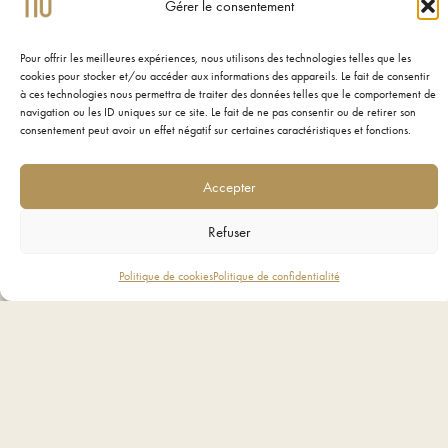
Gérer le consentement
étage du restaurant (à partir de
13 personnes).
Pour offrir les meilleures expériences, nous utilisons des technologies telles que les
cookies pour stocker et/ou accéder aux informations des appareils. Le fait de consentir
7E ÉTAGE
à ces technologies nous permettra de traiter des données telles que le comportement de
navigation ou les ID uniques sur ce site. Le fait de ne pas consentir ou de retirer son
60M² MODULABLES
consentement peut avoir un effet négatif sur certaines caractéristiques et fonctions.
34 PLACES ASSISES
Accepter
50 PLACES FORMAT THÉÂTRE
Refuser
50 PLACES DEBOUT
Politique de cookies
Politique de confidentialité
WIFI
SON & MICRO
MACHINE À CAFÉ
MUSIQUE AMBIANTE
DEMANDE
VISITE