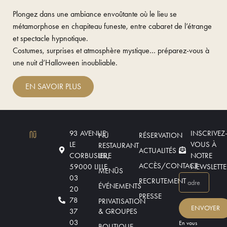
Plongez dans une ambiance envoûtante où le lieu se
métamorphose en
chapiteau funeste
, entre
cabaret de l’étrange
et
spectacle hypnotique
.
Costumes, surprises et atmosphère mystique… préparez-vous à
une
nuit d’Halloween inoubliable
.
EN SAVOIR PLUS
93 AVENUE
INSCRIVEZ
NŪ
RÉSERVATION
LE
VOUS À
RESTAURANT
ACTUALITÉS
CORBUSIER,
LILLE
NOTRE
ACCÈS/CONTACT
59000 LILLE
NEWSLETTE
MENŪS
03
RECRUTEMENT
ÉVÉNEMENTS
20
PRESSE
78
PRIVATISATION
ENVOYER
37
& GROUPES
03
En vous
BOUTIQUE