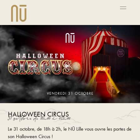
HALLOWEEN CIRCUS
31 octobre de 18h00 à 02h00
Le
31 octobre
, de
18h à 2h
, le
NŪ Lille
vous ouvre les portes de
son
Halloween Circus
!