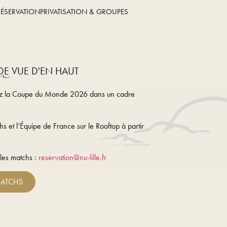
RÉSERVATION
PRIVATISATION & GROUPES
E VUE D'EN HAUT
in
z la
Coupe du Monde 2026
dans un cadre
chs
et l’
Équipe de France
sur le
Rooftop
à partir
 les matchs :
reservation@nu-lille.fr
MATCHS