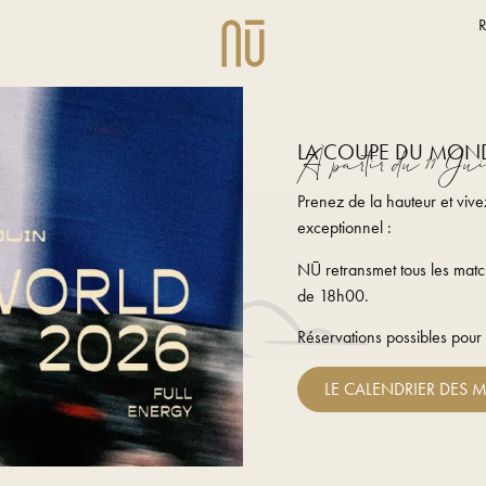
LA COUPE DU MOND
À partir du 11 Ju
P
renez de la hauteur et vive
exceptionnel :
NŪ retransmet tous les mat
de 18h00.
Réservations possibles pour
LE CALENDRIER DES 